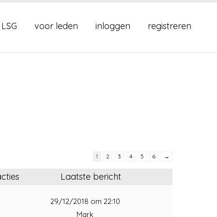
 LSG
voor leden
inloggen
registreren
1
2
3
4
5
6
→
cties
Laatste bericht
1
29/12/2018 om 22:10
Mark