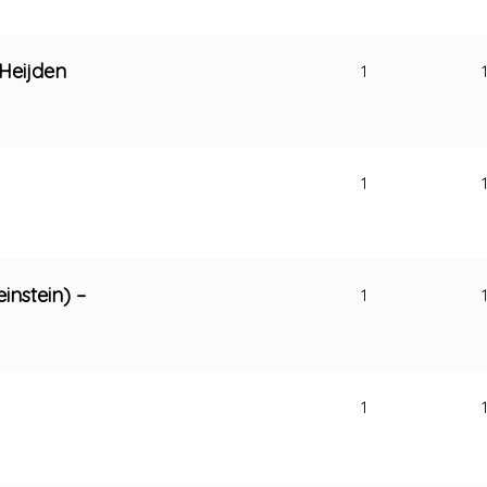
 Heijden
1
1
instein) –
1
1