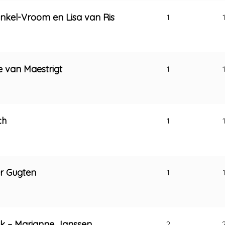
inkel-Vroom en Lisa van Ris
1
e van Maestrigt
1
ch
1
er Gugten
1
uik – Marianne Janssen
2