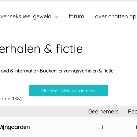
ver seksueel geweld
forum
over chatten op
rhalen & fictie
ond & Informatie
›
Boeken: ervaringsverhalen & fictie
totaal 188)
Deelnemers
Rea
Wijngaarden
1