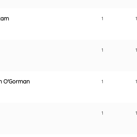
ekam
1
1
lm O'Gorman
1
1