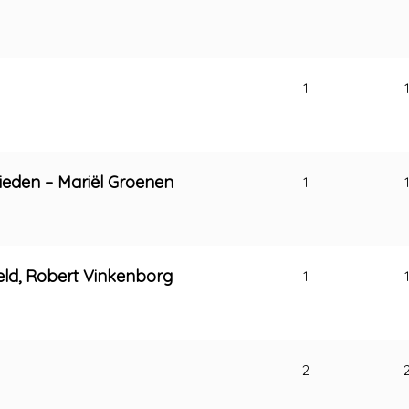
1
ieden – Mariël Groenen
1
Veld, Robert Vinkenborg
1
2