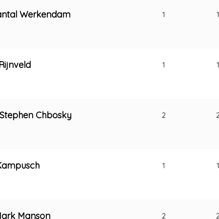
antal Werkendam
1
Rijnveld
1
 Stephen Chbosky
2
a Kampusch
1
 Mark Manson
2