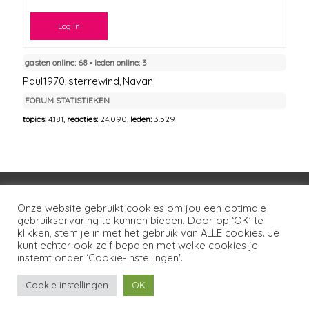
Log In
gasten online: 68 ▪︎ leden online: 3
Paul1970
sterrewind
Navani
,
,
FORUM STATISTIEKEN
topics:
4.181,
reacties:
24.090,
leden:
3.529
Voorwaarden
Huisregels
Privacybeleid
Onze website gebruikt cookies om jou een optimale
gebruikservaring te kunnen bieden. Door op ‘OK’ te
Disclaimer
Over LSG
Ons netwerk
Contact
klikken, stem je in met het gebruik van ALLE cookies. Je
kunt echter ook zelf bepalen met welke cookies je
Copyright © 2026
Lotgenoten Seksueel Geweld
instemt onder ‘Cookie-instellingen'.
Cookie instellingen
OK