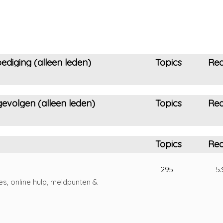
ediging (alleen leden)
Topics
Rea
evolgen (alleen leden)
Topics
Rea
Topics
Rea
295
5
es, online hulp, meldpunten &