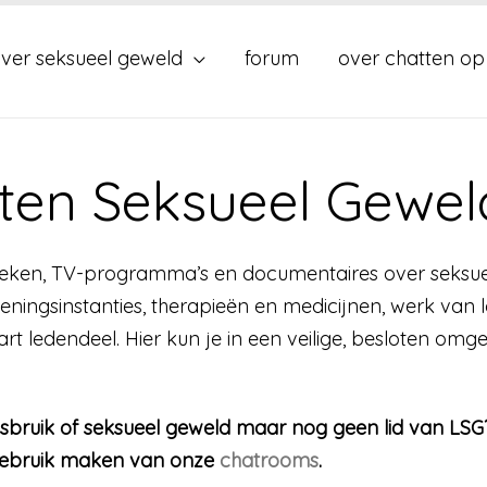
ver seksueel geweld
forum
over chatten op
en Seksueel Geweld
boeken, TV-programma’s en documentaires over seksuee
leningsinstanties, therapieën en medicijnen, werk van 
rt ledendeel. Hier kun je in een veilige, besloten omg
misbruik of seksueel geweld maar nog geen lid van LS
k gebruik maken van onze
chatrooms
.