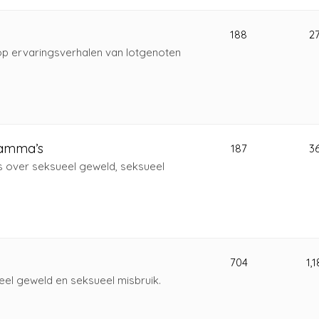
188
2
p ervaringsverhalen van lotgenoten
ramma’s
187
3
s over seksueel geweld, seksueel
704
1,
eel geweld en seksueel misbruik.