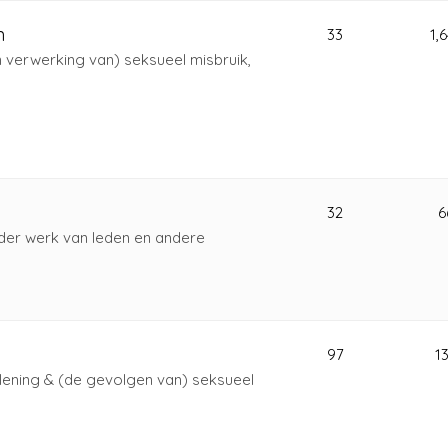
n
33
1,
 verwerking van) seksueel misbruik,
32
6
ander werk van leden en andere
97
1
lening & (de gevolgen van) seksueel