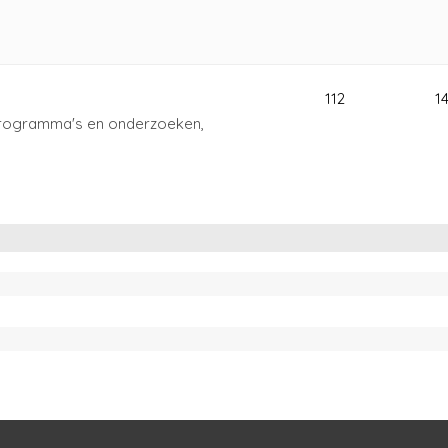
112
1
programma's en onderzoeken,