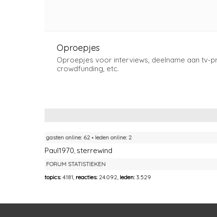
Oproepjes
Oproepjes voor interviews, deelname aan tv-
crowdfunding, etc.
gasten online: 62 ▪︎ leden online: 2
Paul1970
sterrewind
,
FORUM STATISTIEKEN
topics:
4.181,
reacties:
24.092,
leden:
3.529