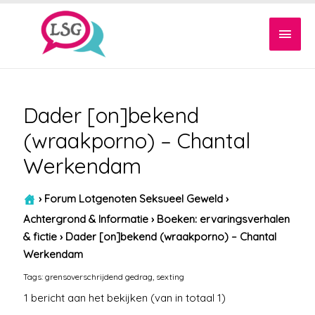
Hoof
Dader [on]bekend
(wraakporno) – Chantal
Werkendam
›
Forum Lotgenoten Seksueel Geweld
›
Achtergrond & Informatie
›
Boeken: ervaringsverhalen
& fictie
›
Dader [on]bekend (wraakporno) – Chantal
Werkendam
Tags:
grensoverschrijdend gedrag
,
sexting
1 bericht aan het bekijken (van in totaal 1)