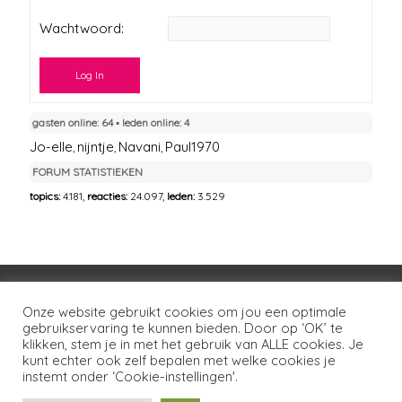
Wachtwoord:
Log In
gasten online: 64 ▪︎ leden online: 4
Jo-elle
nijntje
Navani
Paul1970
,
,
,
FORUM STATISTIEKEN
topics:
4.181,
reacties:
24.097,
leden:
3.529
Voorwaarden
Huisregels
Privacybeleid
Onze website gebruikt cookies om jou een optimale
gebruikservaring te kunnen bieden. Door op ‘OK’ te
Disclaimer
Over LSG
Ons netwerk
Contact
klikken, stem je in met het gebruik van ALLE cookies. Je
kunt echter ook zelf bepalen met welke cookies je
Copyright © 2026
Lotgenoten Seksueel Geweld
instemt onder ‘Cookie-instellingen'.