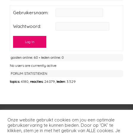
Gebruikersnaam:
Wachtwoord:
Log In
gasten online: 60 ▪︎ leden online: 0
No users are currently active
FORUM STATISTIEKEN
topics:
4.180,
reacties:
24.079,
leden:
3.529
Voorwaarden
Huisregels
Privacybeleid
Onze website gebruikt cookies om jou een optimale
gebruikservaring te kunnen bieden. Door op ‘OK’ te
Disclaimer
Over LSG
Ons netwerk
Contact
klikken, stem je in met het gebruik van ALLE cookies. Je