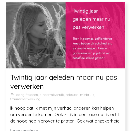
Twintig jaar geleden maar nu pas
verwerken
aangifte doen
,
kindermisbruik
,
seksueel misbruik
,
traumaverwerking
Ik hoop dat ik met mijn verhaal anderen kan helpen
om verder te komen. Ook zit ik in een fase dat ik echt
de nood heb hierover te praten. Gek wat onzekerheid
Lees verder »