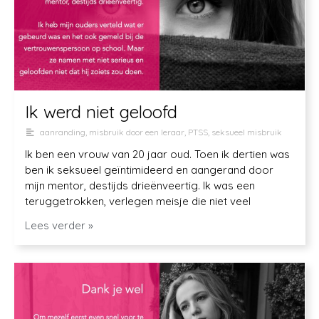
Ik werd niet geloofd
aanranding
,
misbruik door een leraar
,
PTSS
,
seksueel misbruik
Ik ben een vrouw van 20 jaar oud. Toen ik dertien was
ben ik seksueel geïntimideerd en aangerand door
mijn mentor, destijds drieënveertig. Ik was een
teruggetrokken, verlegen meisje die niet veel
Lees verder »