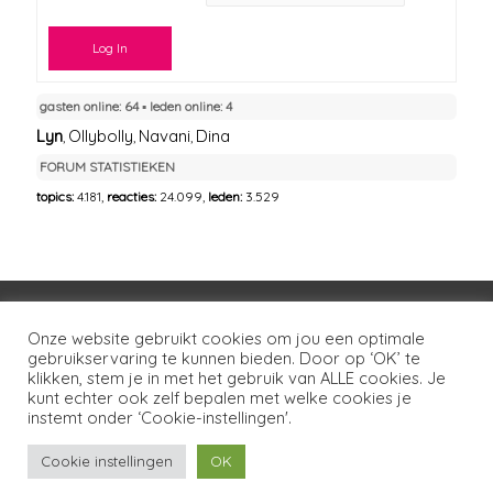
Log In
gasten online: 64 ▪︎ leden online: 4
Lyn
Ollybolly
Navani
Dina
,
,
,
FORUM STATISTIEKEN
topics:
4.181,
reacties:
24.099,
leden:
3.529
Voorwaarden
Huisregels
Privacybeleid
Onze website gebruikt cookies om jou een optimale
gebruikservaring te kunnen bieden. Door op ‘OK’ te
Disclaimer
Over LSG
Ons netwerk
Contact
klikken, stem je in met het gebruik van ALLE cookies. Je
kunt echter ook zelf bepalen met welke cookies je
Copyright © 2026
Lotgenoten Seksueel Geweld
instemt onder ‘Cookie-instellingen'.
Cookie instellingen
OK