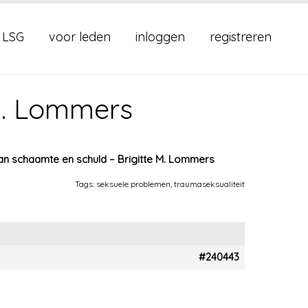
 LSG
voor leden
inloggen
registreren
 M. Lommers
van schaamte en schuld – Brigitte M. Lommers
Tags:
seksuele problemen
,
traumaseksualiteit
#240443