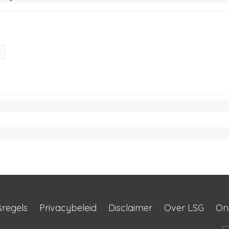
sregels
Privacybeleid
Disclaimer
Over LSG
On