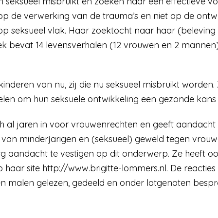
 seksueel misbruikt en zoeken naar een effectieve vo
 op de verwerking van de trauma’s en niet op de ontwric
p seksueel vlak. Haar zoektocht naar haar (beleving v
ek bevat 14 levensverhalen (12 vrouwen en 2 mannen)
kinderen van nu, zij die nu seksueel misbruikt worden.
en om hun seksuele ontwikkeling een gezonde kans 
ch al jaren in voor vrouwenrechten en geeft aandacht
van minderjarigen en (seksueel) geweld tegen vrouwen.
rg aandacht te vestigen op dit onderwerp. Ze heeft oo
 haar site
http://www.brigitte-lommers.nl
. De reactie
n malen gelezen, gedeeld en onder lotgenoten bespr