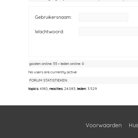
Gebruikersnaam:
Wachtwoord:
gasten online: 55 ▪︎ leden online: 0
No users are currently active
FORUM STATISTIEKEN
topics:
4.180,
reacties:
24.083,
leden:
3.529
Voorwaarden
Hui