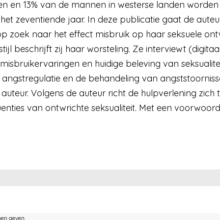
n en 13% van de mannen in westerse landen worden s
t zeventiende jaar. In deze publicatie gaat de auteur,
op zoek naar het effect misbruik op haar seksuele ontw
ijl beschrijft zij haar worsteling. Ze interviewt (digit
sbruikervaringen en huidige beleving van seksualiteit
in angstregulatie en de behandeling van angststoornis
auteur. Volgens de auteur richt de hulpverlening zich
enties van ontwrichte seksualiteit. Met een voorwoor
nen geven.