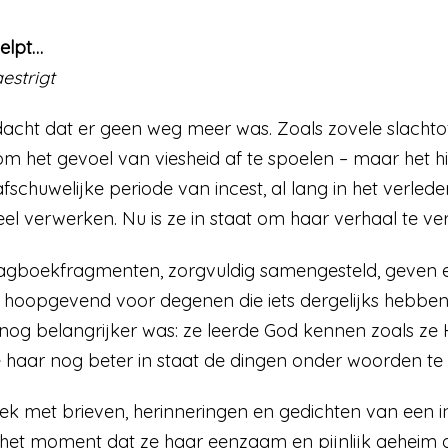
elpt…
estrigt
dacht dat er geen weg meer was. Zoals zovele slachto
 het gevoel van viesheid af te spoelen – maar het hiel
fschuwelijke periode van incest, al lang in het verle
l verwerken. Nu is ze in staat om haar verhaal te ver
dagboekfragmenten, zorgvuldig samengesteld, geven 
 hoopgevend voor degenen die iets dergelijks hebbe
og belangrijker was: ze leerde God kennen zoals ze
e haar nog beter in staat de dingen onder woorden te
 met brieven, herinneringen en gedichten van een inc
het moment dat ze haar eenzaam en pijnlijk geheim d