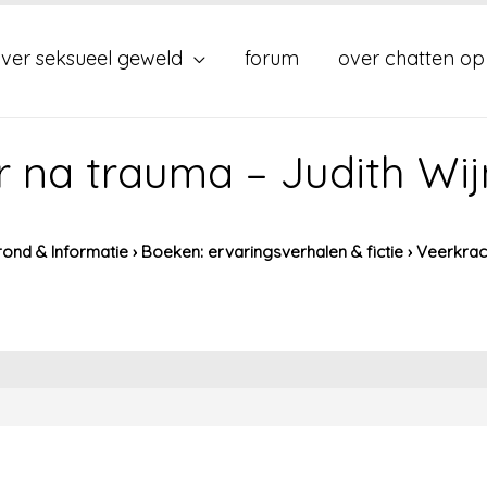
ver seksueel geweld
forum
over chatten op
r na trauma – Judith Wi
ond & Informatie
›
Boeken: ervaringsverhalen & fictie
›
Veerkrac