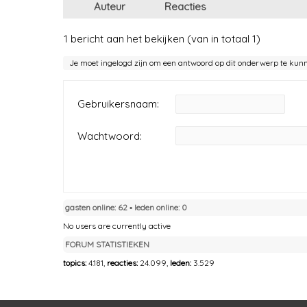
Auteur
Reacties
1 bericht aan het bekijken (van in totaal 1)
Je moet ingelogd zijn om een antwoord op dit onderwerp te kun
Gebruikersnaam:
Wachtwoord:
gasten online: 62 ▪︎ leden online: 0
No users are currently active
FORUM STATISTIEKEN
topics:
4.181,
reacties:
24.099,
leden:
3.529