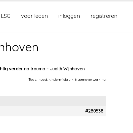
 LSG
voor leden
inloggen
registreren
jnhoven
htig verder na trauma – Judith Wijnhoven
Tags:
incest
,
kindermisbruik
,
traumaverwerking
#280538