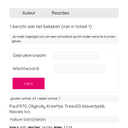
Auteur
Reacties
1 bericht aan het bekijken (van in totaal 1)
Je moet ingelogd zijn om een antwoord op dit onderwerp te kunnen
geven.
Gebruikersnaam:
Wachtwoord:
Log In
gasten online: 67 ▪︎ leden online: 7
Paul1970
Ollybolly
Kreeftje
Trees50
klavertje66
,
,
,
,
,
Navani
Ivo
,
FORUM STATISTIEKEN
topics:
4.181,
reacties:
24.096,
leden:
3.529