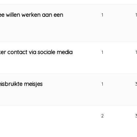
mee willen werken aan een
1
ker contact via sociale media
1
sbruikte meisjes
1
2