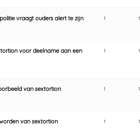
litie vraagt ouders alert te zijn
1
extortion voor deelname aan een
1
oorbeeld van sextortion
1
eworden van sextortion
1