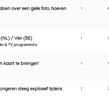
 doen over een geile foto, hoeven
1
(NL) / Vier (BE)
1
adio & TV programma’s
n kaart te brengen’
1
ongeren steeg explosief tijdens
1