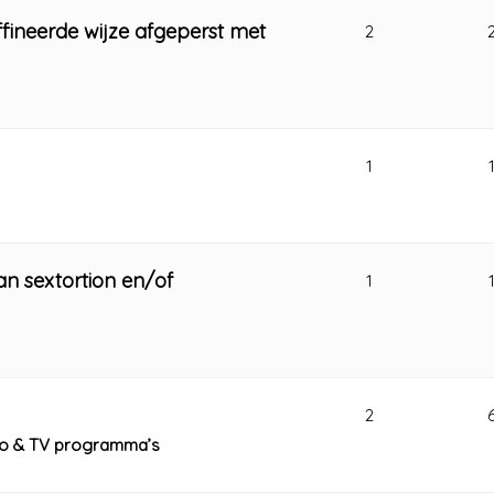
fineerde wijze afgeperst met
2
1
an sextortion en/of
1
2
dio & TV programma’s