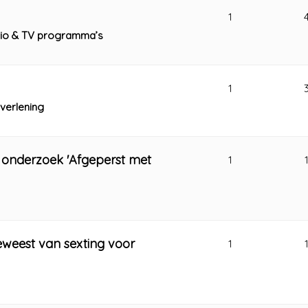
1
adio & TV programma’s
1
verlening
 onderzoek 'Afgeperst met
1
geweest van sexting voor
1