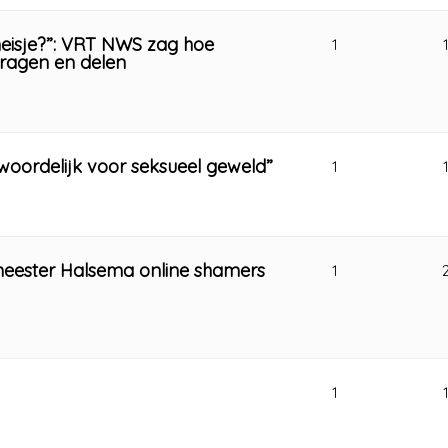
 meisje?”: VRT NWS zag hoe
1
vragen en delen
twoordelijk voor seksueel geweld”
1
meester Halsema online shamers
1
1