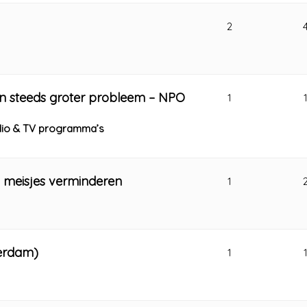
2
en steeds groter probleem – NPO
1
adio & TV programma’s
 meisjes verminderen
1
terdam)
1