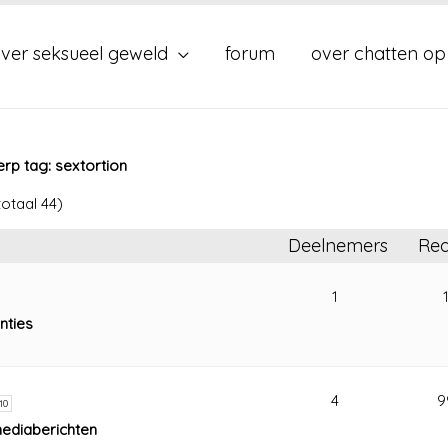
ver seksueel geweld
forum
over chatten op
p tag: sextortion
totaal 44)
Deelnemers
Rea
1
nties
4
9
10
mediaberichten