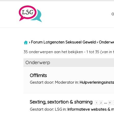
o
›
Forum Lotgenoten Seksueel Geweld
›
Onderwer
35 onderwerpen aan het bekijken - 1 tot 35 (van in 
Onderwerp
Offlimits
Gestart door: Moderator
in:
Hulpverleningsinsta
Sexting, sextortion & shaming
…
1
2
9
Gestart door: LSG
in:
Informatieve websites & 