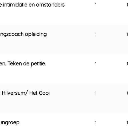
e intimidatie en omstanders
1
ingscoach opleiding
1
n. Teken de petitie.
1
 Hilversum/ Het Gooi
1
eungroep
1