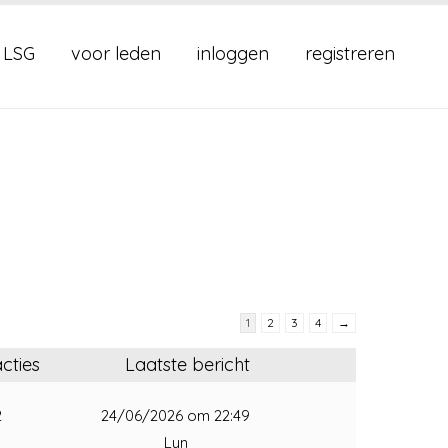
 LSG
voor leden
inloggen
registreren
1
2
3
4
→
cties
Laatste bericht
2
24/06/2026 om 22:49
Lyn