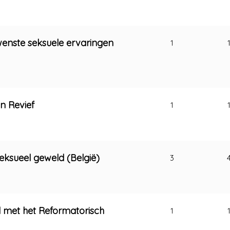
wenste seksuele ervaringen
1
n Revief
1
seksueel geweld (België)
3
 met het Reformatorisch
1