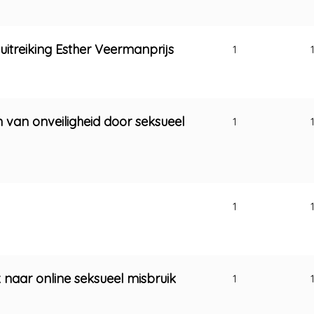
uitreiking Esther Veermanprijs
1
 van onveiligheid door seksueel
1
1
aar online seksueel misbruik
1