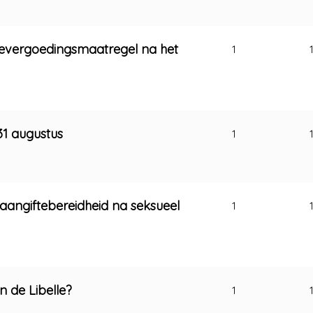
evergoedingsmaatregel na het
1
31 augustus
1
angiftebereidheid na seksueel
1
n de Libelle?
1