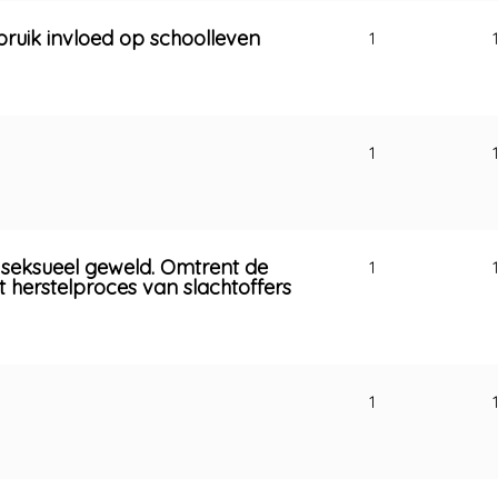
sbruik invloed op schoolleven
1
1
 seksueel geweld. Omtrent de
1
 herstelproces van slachtoffers
1