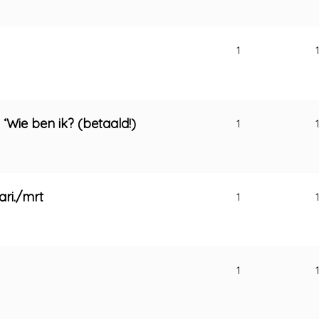
1
Wie ben ik? (betaald!)
1
ri./mrt
1
1