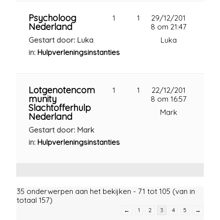
Psycholoog
1
1
29/12/201
Nederland
8 om 21:47
Gestart door: Luka
Luka
in:
Hulpverleningsinstanties
Lotgenotencom
1
1
22/12/201
munity
8 om 16:57
Slachtofferhulp
Mark
Nederland
Gestart door: Mark
in:
Hulpverleningsinstanties
35 onderwerpen aan het bekijken - 71 tot 105 (van in
totaal 157)
←
1
2
3
4
5
→