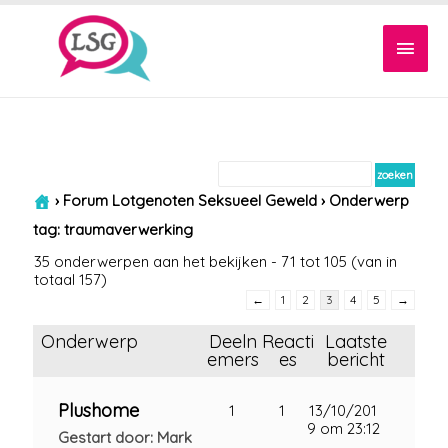
Hoof
›
Forum Lotgenoten Seksueel Geweld
›
Onderwerp
tag: traumaverwerking
35 onderwerpen aan het bekijken - 71 tot 105 (van in
totaal 157)
←
1
2
3
4
5
→
Onderwerp
Deeln
Reacti
Laatste
emers
es
bericht
Plushome
1
1
13/10/201
9 om 23:12
Gestart door: Mark