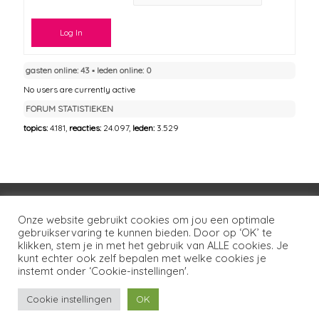
Log In
gasten online: 43 ▪︎ leden online: 0
No users are currently active
FORUM STATISTIEKEN
topics:
4.181,
reacties:
24.097,
leden:
3.529
Voorwaarden
Huisregels
Privacybeleid
Onze website gebruikt cookies om jou een optimale
gebruikservaring te kunnen bieden. Door op ‘OK’ te
Disclaimer
Over LSG
Ons netwerk
Contact
klikken, stem je in met het gebruik van ALLE cookies. Je
kunt echter ook zelf bepalen met welke cookies je
Copyright © 2026
Lotgenoten Seksueel Geweld
instemt onder ‘Cookie-instellingen'.
Cookie instellingen
OK