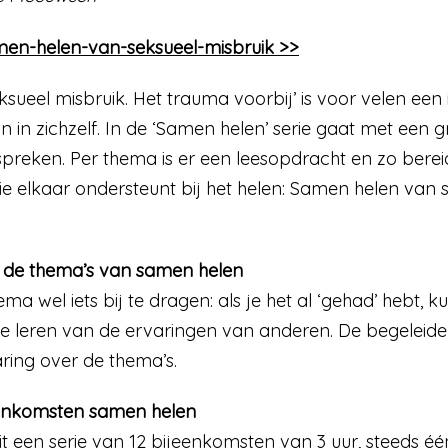
en-helen-van-seksueel-misbruik >>
ksueel misbruik. Het trauma voorbij’ is voor velen ee
an in zichzelf. In de ‘Samen helen’ serie gaat met een
spreken. Per thema is er een leesopdracht en zo bereid
ie elkaar ondersteunt bij het helen: Samen helen van 
n de thema’s van samen helen
ema wel iets bij te dragen: als je het al ‘gehad’ hebt, k
n je leren van de ervaringen van anderen. De begeleide
aring over de thema’s.
jeenkomsten samen helen
t een serie van 12 bijeenkomsten van 3 uur, steeds één