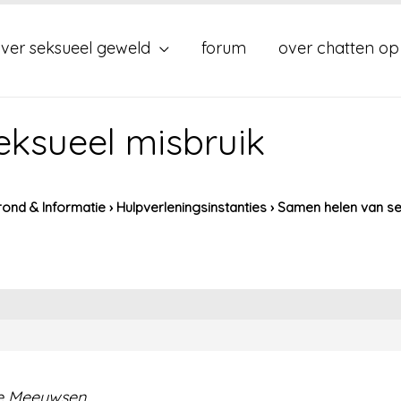
ver seksueel geweld
forum
over chatten op
ksueel misbruik
ond & Informatie
›
Hulpverleningsinstanties
›
Samen helen van se
nne Meeuwsen