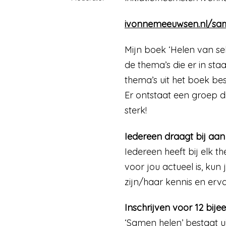
ivonnemeeuwsen.nl/sam
Mijn boek ‘Helen van se
de thema’s die er in sta
thema’s uit het boek be
Er ontstaat een groep d
sterk!
Iedereen draagt bij aa
Iedereen heeft bij elk th
voor jou actueel is, ku
zijn/haar kennis en erv
Inschrijven voor 12 bi
‘Samen helen’ bestaat ui