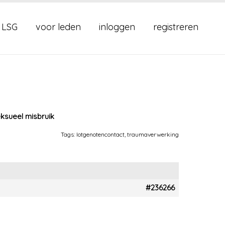
 LSG
voor leden
inloggen
registreren
ksueel misbruik
Tags:
lotgenotencontact
,
traumaverwerking
#236266