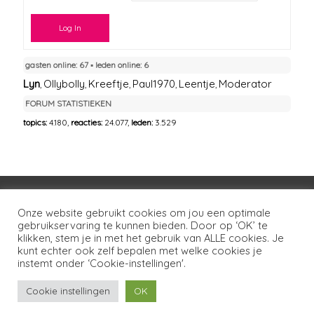
Log In
gasten online: 67 ▪︎ leden online: 6
Lyn
Ollybolly
Kreeftje
Paul1970
Leentje
Moderator
,
,
,
,
,
FORUM STATISTIEKEN
topics:
4.180,
reacties:
24.077,
leden:
3.529
Voorwaarden
Huisregels
Privacybeleid
Onze website gebruikt cookies om jou een optimale
gebruikservaring te kunnen bieden. Door op ‘OK’ te
Disclaimer
Over LSG
Ons netwerk
Contact
klikken, stem je in met het gebruik van ALLE cookies. Je
kunt echter ook zelf bepalen met welke cookies je
Copyright © 2026
Lotgenoten Seksueel Geweld
instemt onder ‘Cookie-instellingen'.
Cookie instellingen
OK