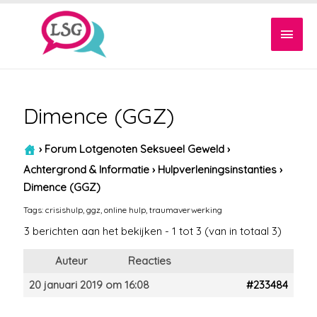
Hoof
Dimence (GGZ)
›
Forum Lotgenoten Seksueel Geweld
›
Achtergrond & Informatie
›
Hulpverleningsinstanties
›
Dimence (GGZ)
Tags:
crisishulp
,
ggz
,
online hulp
,
traumaverwerking
3 berichten aan het bekijken - 1 tot 3 (van in totaal 3)
Auteur
Reacties
20 januari 2019 om 16:08
#233484