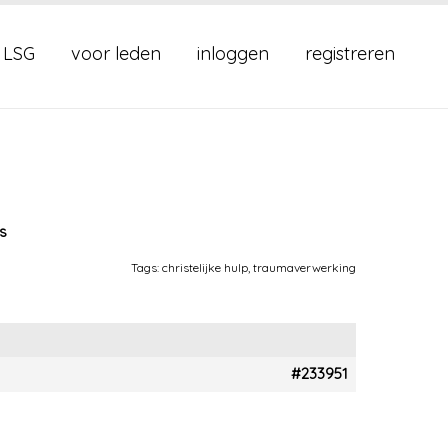
 LSG
voor leden
inloggen
registreren
ts
Tags:
christelijke hulp
,
traumaverwerking
#233951