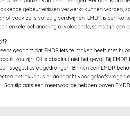
dens het ophalen van herinneringen. Het doel is om he
hokkende gebeurtenissen verwerkt kunnen worden, zoda
of vaak zelfs volledig verdwijnen. EMDR is een kort
s een enkele behandeling al voldoende, soms zijn een 
of?
 eens gedacht dat EMDR iets te maken heeft met hyp
ccult zou zijn. Dit is absoluut niet het geval. Bij EMDR bl
een suggesties opgedrongen. Binnen een EMDR behandel
ten betrokken, is er aandacht voor geloofsvragen en v
j Schuilplaats een meerwaarde hebben boven EMDR bij