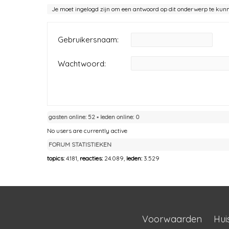
Je moet ingelogd zijn om een antwoord op dit onderwerp te kun
Gebruikersnaam:
Wachtwoord:
gasten online: 52 ▪︎ leden online: 0
No users are currently active
FORUM STATISTIEKEN
topics:
4.181,
reacties:
24.089,
leden:
3.529
Voorwaarden
Hui