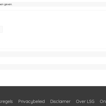
nen geven.
sregels
Privacybeleid
Disclaimer
Over LSG
On