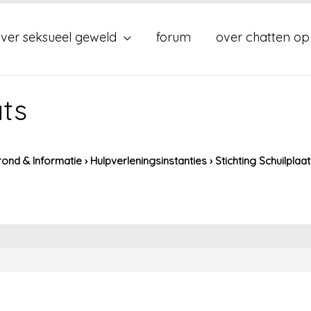
ver seksueel geweld
forum
over chatten op
ats
ond & Informatie
›
Hulpverleningsinstanties
›
Stichting Schuilplaa