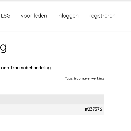
 LSG
voor leden
inloggen
registreren
ng
roep Traumabehandeling
Tags:
traumaverwerking
#237376