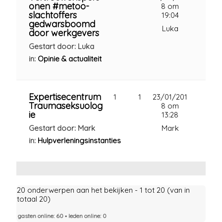
onen #metoo-
8 om
slachtoffers
19:04
gedwarsboomd
Luka
door werkgevers
Gestart door: Luka
in:
Opinie & actualiteit
Expertisecentrum
1
1
23/01/201
Traumaseksuolog
8 om
ie
13:28
Gestart door: Mark
Mark
in:
Hulpverleningsinstanties
20 onderwerpen aan het bekijken - 1 tot 20 (van in
totaal 20)
gasten online: 60 ▪︎ leden online: 0