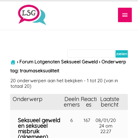
Hoof
›
Forum Lotgenoten Seksueel Geweld
›
Onderwerp
tag: traumaseksualiteit
20 onderwerpen aan het bekijken - 1 tot 20 (van in
totaal 20)
Onderwerp
Deeln
Reacti
Laatste
emers
es
bericht
Seksueel geweld
6
167
08/01/20
en seksueel
24 om
misbruik
22:27
(algemeen)