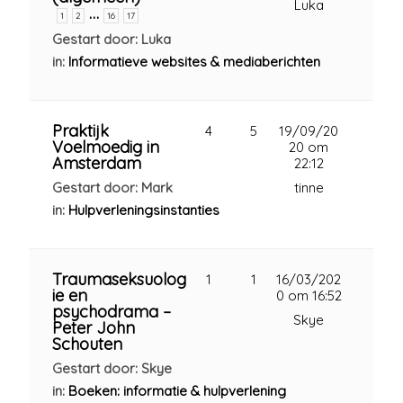
Luka
…
1
2
16
17
Gestart door: Luka
in:
Informatieve websites & mediaberichten
Praktijk
4
5
19/09/20
Voelmoedig in
20 om
Amsterdam
22:12
Gestart door: Mark
tinne
in:
Hulpverleningsinstanties
Traumaseksuolog
1
1
16/03/202
ie en
0 om 16:52
psychodrama –
Skye
Peter John
Schouten
Gestart door: Skye
in:
Boeken: informatie & hulpverlening