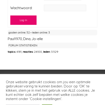
Wachtwoord:
Log In
gasten online: 52 ▪︎ leden online: 3
Paul1970
Dina
Jo-elle
,
,
FORUM STATISTIEKEN
topics:
4.181,
reacties:
24.100,
leden:
3.529
Voorwaarden
Huisregels
Privacybeleid
Onze website gebruikt cookies om jou een optimale
gebruikservaring te kunnen bieden. Door op ‘OK’ te
Disclaimer
Over LSG
Ons netwerk
Contact
klikken, stem je in met het gebruik van ALLE cookies. Je
kunt echter ook zelf bepalen met welke cookies je
Copyright © 2026
Lotgenoten Seksueel Geweld
instemt onder ‘Cookie-instellingen'.