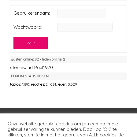
Gebruikersnaam:
Wachtwoord:
Log In
gasten online: 82 ▪︎ leden online: 2
sterrewind
Paul1970
,
FORUM STATISTIEKEN
topics:
4.180,
reacties:
24.081,
leden:
3.529
Voorwaarden
Huisregels
Privacybeleid
Onze website gebruikt cookies om jou een optimale
gebruikservaring te kunnen bieden. Door op ‘OK’ te
Disclaimer
Over LSG
Ons netwerk
Contact
klikken, stem je in met het gebruik van ALLE cookies. Je