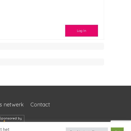
Log In
s netwerk
Contact
t het