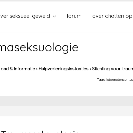
ver seksueel geweld
forum
over chatten op
umaseksuologie
ond & Informatie
›
Hulpverleningsinstanties
›
Stichting voor tra
Tags:
lotgenotenconta