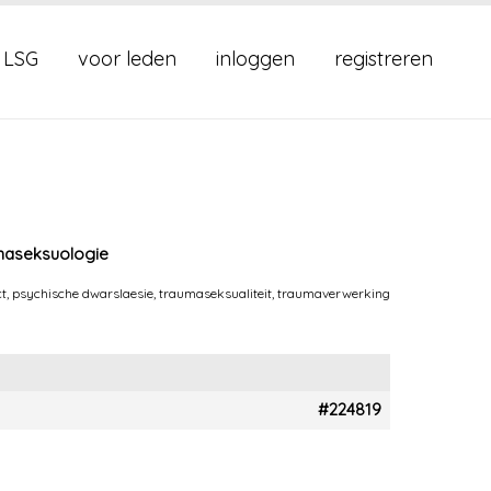
 LSG
voor leden
inloggen
registreren
umaseksuologie
ct
,
psychische dwarslaesie
,
traumaseksualiteit
,
traumaverwerking
#224819