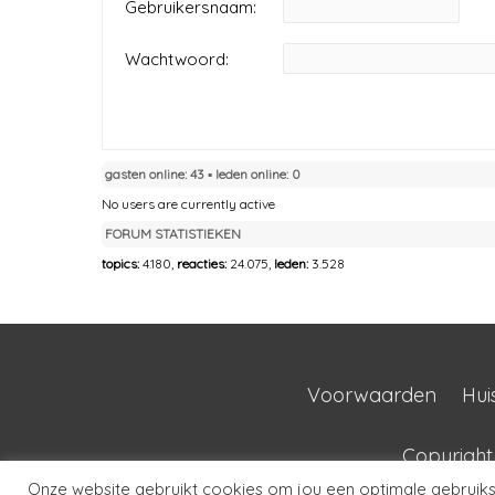
Gebruikersnaam:
Wachtwoord:
gasten online: 43 ▪︎ leden online: 0
No users are currently active
FORUM STATISTIEKEN
topics:
4.180,
reacties:
24.075,
leden:
3.528
Voorwaarden
Hui
Copyrigh
Onze website gebruikt cookies om jou een optimale gebruikse