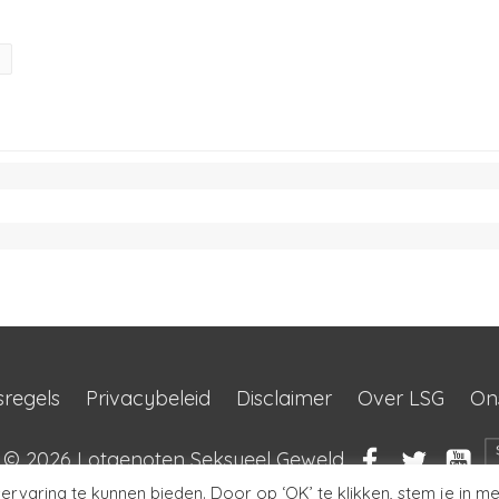
sregels
Privacybeleid
Disclaimer
Over LSG
On
t © 2026
Lotgenoten Seksueel Geweld
rvaring te kunnen bieden. Door op ‘OK’ te klikken, stem je in me