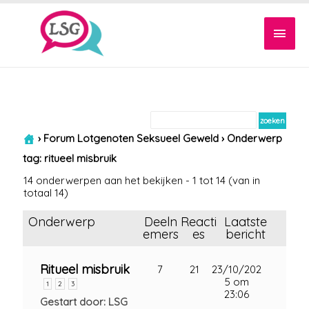
Hoof
›
Forum Lotgenoten Seksueel Geweld
›
Onderwerp
tag: ritueel misbruik
14 onderwerpen aan het bekijken - 1 tot 14 (van in
totaal 14)
Onderwerp
Deeln
Reacti
Laatste
emers
es
bericht
Ritueel misbruik
7
21
23/10/202
5 om
1
2
3
23:06
Gestart door: LSG