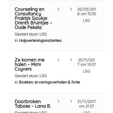
Counseling en
1
1
05/03/201
Consultancy
8 om 15:35
Praktijk Sjoukje
LSG
Drenth Bruintjes –
Oude Pekela
Gestart door: LSG
in:
Hulpverleningsinstanties
Ze komen me
1
1
25/11/201
halen – Mimi
7 om 10:07
Cuyvers
LSG
Gestart door: LSG
in:
Boeken: ervaringsverhalen & fictie
Doorbroken
1
1
21/11/2017
Taboes – Lana B.
om 21:37
Gestart door: LSG
LSG