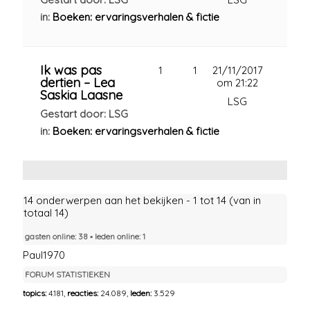
in:
Boeken: ervaringsverhalen & fictie
Ik was pas
1
1
21/11/2017
dertien – Lea
om 21:22
Saskia Laasne
LSG
Gestart door: LSG
in:
Boeken: ervaringsverhalen & fictie
14 onderwerpen aan het bekijken - 1 tot 14 (van in
totaal 14)
gasten online: 38 ▪︎ leden online: 1
Paul1970
FORUM STATISTIEKEN
topics:
4.181,
reacties:
24.089,
leden:
3.529