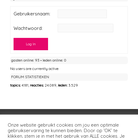
Gebruikersnaam:
Wachtwoord:
Log In
gasten online: 93 ▪︎ leden online: 0
No users are currently active
FORUM STATISTIEKEN
topics:
4.181,
reacties:
24.089,
leden:
3.529
Voorwaarden
Huisregels
Privacybeleid
Onze website gebruikt cookies om jou een optimale
gebruikservaring te kunnen bieden. Door op ‘OK’ te
Disclaimer
Over LSG
Ons netwerk
Contact
klikken, stem je in met het gebruik van ALLE cookies. Je