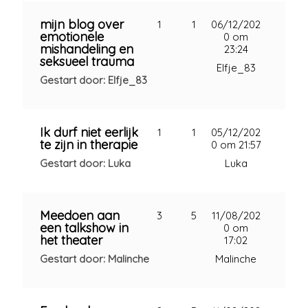
mijn blog over
1
1
06/12/202
emotionele
0 om
mishandeling en
23:24
seksueel trauma
Elfje_83
Gestart door: Elfje_83
Ik durf niet eerlijk
1
1
05/12/202
te zijn in therapie
0 om 21:57
Gestart door: Luka
Luka
Meedoen aan
3
5
11/08/202
een talkshow in
0 om
het theater
17:02
Gestart door: Malinche
Malinche