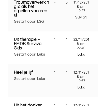
Traumaverwerkin
4
5
11/12/201
g is als het
8 om
afpellen van een
19:27
ui
SylviaN
Gestart door: LSG
Uit therapie –
1
1
22/11/201
EMDR Survival
8 om
Gids
22:40
Gestart door: Luka
Luka
Heel je lijf
1
1
12/11/201
8 om
Gestart door: Luka
19:57
Luka
Uit het donker
1
1
12/11/201