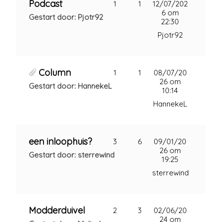
Podcast
1
1
12/07/202
6 om
Gestart door: Pjotr92
22:30
Pjotr92
Column
1
1
08/07/20
26 om
Gestart door: HannekeL
10:14
HannekeL
een inloophuis?
3
6
09/01/20
26 om
Gestart door: sterrewind
19:25
sterrewind
Modderduivel
2
3
02/06/20
24 om