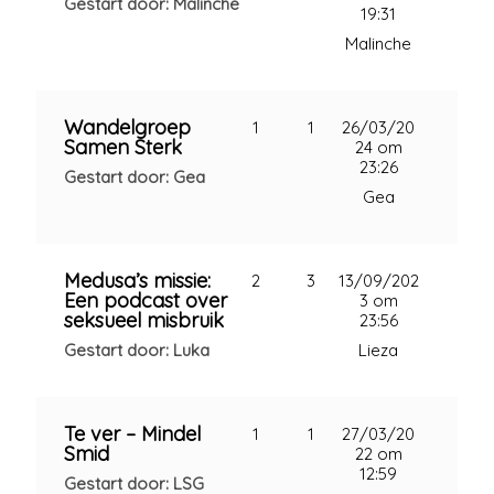
Gestart door: Malinche
19:31
Malinche
Wandelgroep
1
1
26/03/20
Samen Sterk
24 om
23:26
Gestart door: Gea
Gea
Medusa’s missie:
2
3
13/09/202
Een podcast over
3 om
seksueel misbruik
23:56
Gestart door: Luka
Lieza
Te ver – Mindel
1
1
27/03/20
Smid
22 om
12:59
Gestart door: LSG