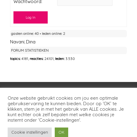
Wachtwoord:
Log In
gasten online: 40 ▪︎ leden online: 2
Navani
Dina
,
FORUM STATISTIEKEN
topics:
4.181,
reacties:
24.101,
leden:
3.530
Voorwaarden
Huisregels
Privacybeleid
Onze website gebruikt cookies om jou een optimale
gebruikservaring te kunnen bieden. Door op ‘OK’ te
Disclaimer
Over LSG
Ons netwerk
Contact
klikken, stem je in met het gebruik van ALLE cookies. Je
kunt echter ook zelf bepalen met welke cookies je
Copyright © 2026
Lotgenoten Seksueel Geweld
instemt onder ‘Cookie-instellingen'.
Cookie instellingen
OK