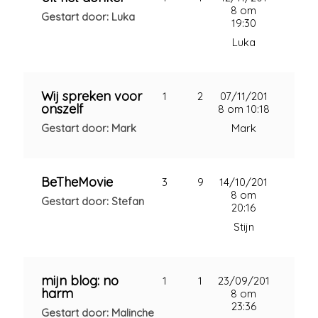
8 om
Gestart door: Luka
19:30
Luka
Wij spreken voor
1
2
07/11/201
onszelf
8 om 10:18
Gestart door: Mark
Mark
BeTheMovie
3
9
14/10/201
8 om
Gestart door: Stefan
20:16
Stijn
mijn blog: no
1
1
23/09/201
harm
8 om
23:36
Gestart door: Malinche