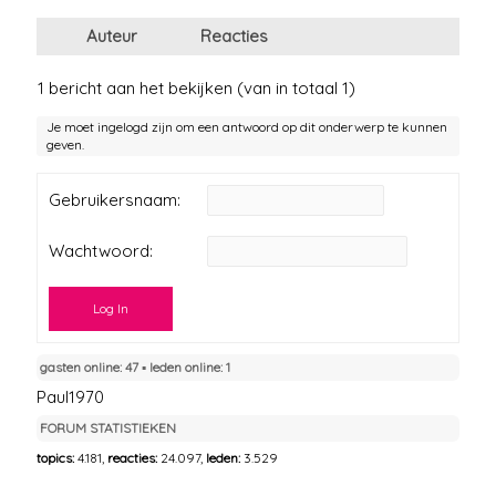
Auteur
Reacties
1 bericht aan het bekijken (van in totaal 1)
Je moet ingelogd zijn om een antwoord op dit onderwerp te kunnen
geven.
Gebruikersnaam:
Wachtwoord:
Log In
gasten online: 47 ▪︎ leden online: 1
Paul1970
FORUM STATISTIEKEN
topics:
4.181,
reacties:
24.097,
leden:
3.529