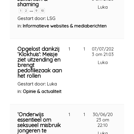
shaming
Luka
…
1
2
9
10
Gestart door: LSG
in:
Informatieve websites & mediaberichten
Opgelost dankzij
1
1
07/07/202
‘Klokhuis’: Meisje
3 om 21:03
ziet uitzending en
Luka
brengt
pedofiliezaak aan
het rollen
Gestart door: Luka
in:
Opinie & actualiteit
‘Onderwijs
1
1
30/06/20
essentieel om
23 om
seksueel misbruik
22:10
jongeren te
Luka