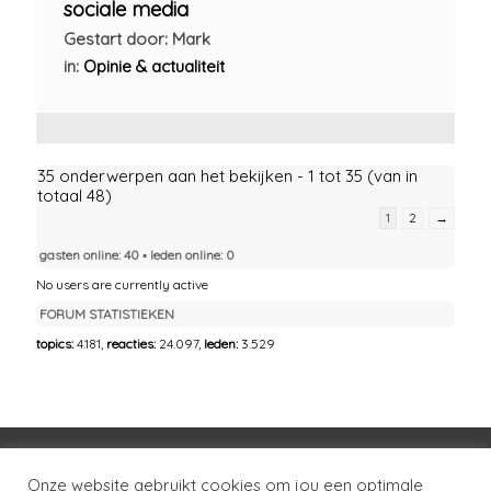
sociale media
Gestart door: Mark
in:
Opinie & actualiteit
35 onderwerpen aan het bekijken - 1 tot 35 (van in
totaal 48)
1
2
→
gasten online: 40 ▪︎ leden online: 0
No users are currently active
FORUM STATISTIEKEN
topics:
4.181,
reacties:
24.097,
leden:
3.529
Voorwaarden
Huisregels
Privacybeleid
Onze website gebruikt cookies om jou een optimale