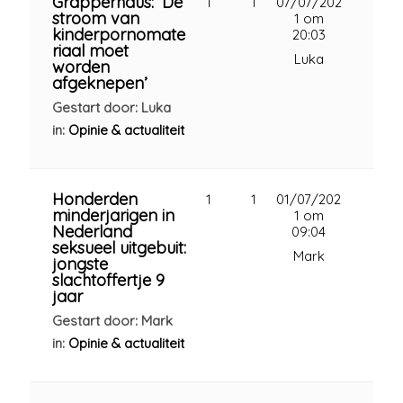
Grapperhaus: ‘De
1
1
07/07/202
stroom van
1 om
kinderpornomate
20:03
riaal moet
Luka
worden
afgeknepen’
Gestart door: Luka
in:
Opinie & actualiteit
Honderden
1
1
01/07/202
minderjarigen in
1 om
Nederland
09:04
seksueel uitgebuit:
Mark
jongste
slachtoffertje 9
jaar
Gestart door: Mark
in:
Opinie & actualiteit