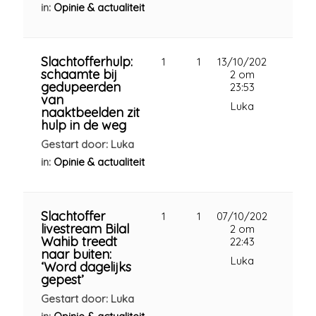
in:
Opinie & actualiteit
Slachtofferhulp:
1
1
13/10/202
schaamte bij
2 om
gedupeerden
23:53
van
Luka
naaktbeelden zit
hulp in de weg
Gestart door: Luka
in:
Opinie & actualiteit
Slachtoffer
1
1
07/10/202
livestream Bilal
2 om
Wahib treedt
22:43
naar buiten:
Luka
‘Word dagelijks
gepest’
Gestart door: Luka