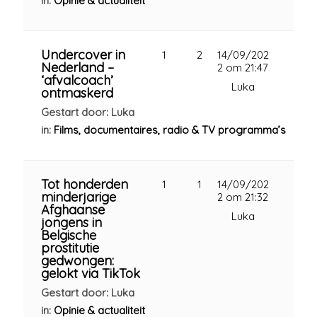
in:
Opinie & actualiteit
Undercover in
1
2
14/09/202
Nederland –
2 om 21:47
‘afvalcoach’
Luka
ontmaskerd
Gestart door: Luka
in:
Films, documentaires, radio & TV programma’s
Tot honderden
1
1
14/09/202
minderjarige
2 om 21:32
Afghaanse
Luka
jongens in
Belgische
prostitutie
gedwongen:
gelokt via TikTok
Gestart door: Luka
in:
Opinie & actualiteit