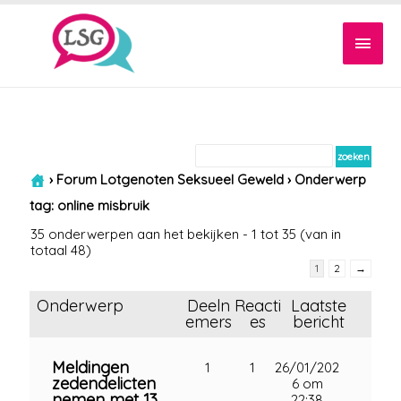
Hoof
›
Forum Lotgenoten Seksueel Geweld
›
Onderwerp
tag: online misbruik
35 onderwerpen aan het bekijken - 1 tot 35 (van in
totaal 48)
1
2
→
Onderwerp
Deeln
Reacti
Laatste
emers
es
bericht
Meldingen
1
1
26/01/202
zedendelicten
6 om
nemen met 13
22:38