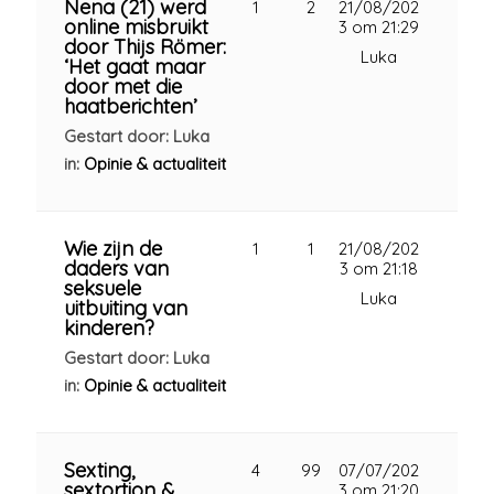
Nena (21) werd
1
2
21/08/202
online misbruikt
3 om 21:29
door Thijs Römer:
Luka
‘Het gaat maar
door met die
haatberichten’
Gestart door: Luka
in:
Opinie & actualiteit
Wie zijn de
1
1
21/08/202
daders van
3 om 21:18
seksuele
Luka
uitbuiting van
kinderen?
Gestart door: Luka
in:
Opinie & actualiteit
Sexting,
4
99
07/07/202
sextortion &
3 om 21:20