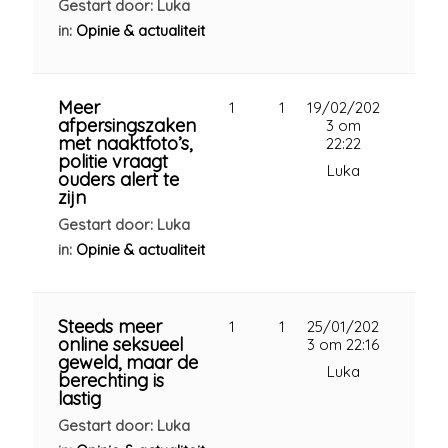
Gestart door: Luka
in:
Opinie & actualiteit
Meer
1
1
19/02/202
afpersingszaken
3 om
met naaktfoto’s,
22:22
politie vraagt
Luka
ouders alert te
zijn
Gestart door: Luka
in:
Opinie & actualiteit
Steeds meer
1
1
25/01/202
online seksueel
3 om 22:16
geweld, maar de
Luka
berechting is
lastig
Gestart door: Luka