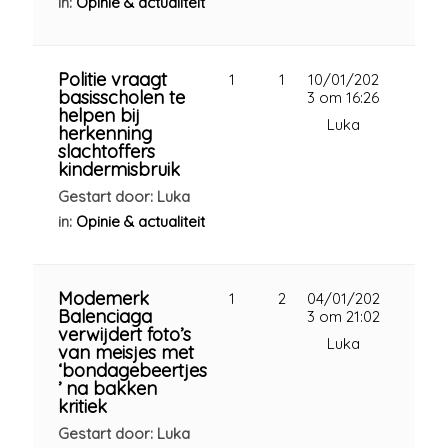
in:
Opinie & actualiteit
Politie vraagt
1
1
10/01/202
basisscholen te
3 om 16:26
helpen bij
Luka
herkenning
slachtoffers
kindermisbruik
Gestart door: Luka
in:
Opinie & actualiteit
Modemerk
1
2
04/01/202
Balenciaga
3 om 21:02
verwijdert foto’s
Luka
van meisjes met
‘bondagebeertjes
’ na bakken
kritiek
Gestart door: Luka