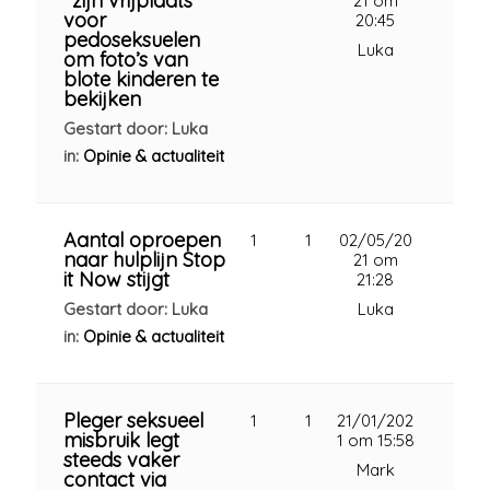
’ zijn vrijplaats
21 om
voor
20:45
pedoseksuelen
Luka
om foto’s van
blote kinderen te
bekijken
Gestart door: Luka
in:
Opinie & actualiteit
Aantal oproepen
1
1
02/05/20
naar hulplijn Stop
21 om
it Now stijgt
21:28
Gestart door: Luka
Luka
in:
Opinie & actualiteit
Pleger seksueel
1
1
21/01/202
misbruik legt
1 om 15:58
steeds vaker
Mark
contact via