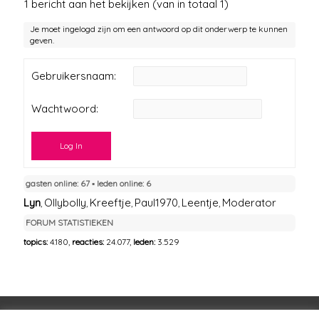
1 bericht aan het bekijken (van in totaal 1)
Je moet ingelogd zijn om een antwoord op dit onderwerp te kunnen
geven.
Gebruikersnaam:
Wachtwoord:
Log In
gasten online: 67 ▪︎ leden online: 6
Lyn
Ollybolly
Kreeftje
Paul1970
Leentje
Moderator
,
,
,
,
,
FORUM STATISTIEKEN
topics:
4.180,
reacties:
24.077,
leden:
3.529