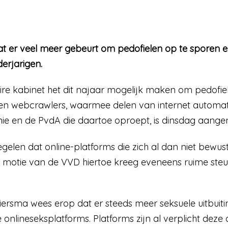
 er veel meer gebeurt om pedofielen op te sporen en
derjarigen.
ire kabinet het dit najaar mogelijk maken om pedofi
ten webcrawlers, waarmee delen van internet automa
nie en de PvdA die daartoe oproept, is dinsdag aang
gelen dat online-platforms die zich al dan niet bewus
motie van de VVD hiertoe kreeg eveneens ruime steu
rsma wees erop dat er steeds meer seksuele uitbuiti
 onlineseksplatforms. Platforms zijn al verplicht deze