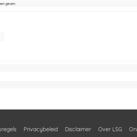
nen geven.
sregels
Privacybeleid
Disclaimer
Over LSG
On