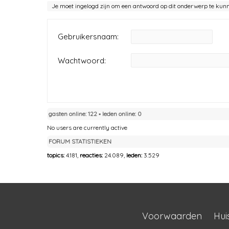
Je moet ingelogd zijn om een antwoord op dit onderwerp te kun
Gebruikersnaam:
Wachtwoord:
gasten online: 122 ▪︎ leden online: 0
No users are currently active
FORUM STATISTIEKEN
topics:
4.181,
reacties:
24.089,
leden:
3.529
Voorwaarden
Hui