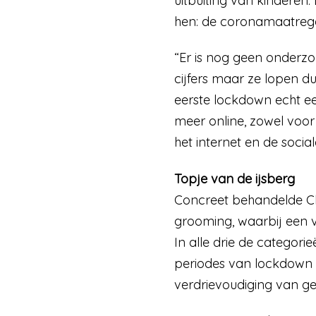
uitbuiting van kinderen.
hen: de coronamaatrege
“Er is nog geen onderz
cijfers maar ze lopen du
eerste lockdown echt ee
meer online, zowel voor 
het internet en de socia
Topje van de ijsberg
Concreet behandelde Chi
grooming, waarbij een 
In alle drie de categori
periodes van lockdown z
verdrievoudiging van g