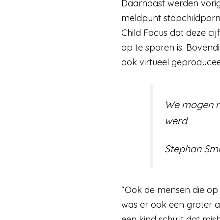
Daarnaast werden vorig
meldpunt stopchildporno
Child Focus dat deze cij
op te sporen is. Bovend
ook virtueel geproduceer
We mogen noo
werd
Stephan Smi
“Ook de mensen die op z
was er ook een groter 
een kind schuilt dat mi