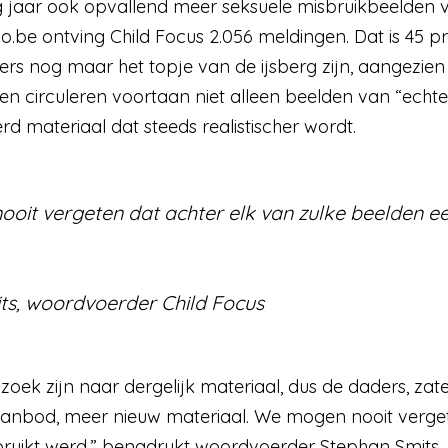
 jaar ook opvallend meer seksuele misbruikbeelden v
.be ontving Child Focus 2.056 meldingen. Dat is 45 p
fers nog maar het topje van de ijsberg zijn, aangezien
ien circuleren voortaan niet alleen beelden van “echt
d materiaal dat steeds realistischer wordt.
it vergeten dat achter elk van zulke beelden een
ts, woordvoerder Child Focus
oek zijn naar dergelijk materiaal, dus de daders, zat
aanbod, meer nieuw materiaal. We mogen nooit verget
sbruikt werd,” benadrukt woordvoerder Stephan Smits.