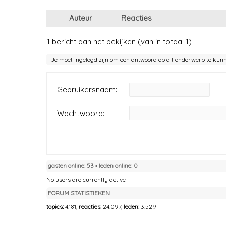
Auteur
Reacties
1 bericht aan het bekijken (van in totaal 1)
Je moet ingelogd zijn om een antwoord op dit onderwerp te kun
Gebruikersnaam:
Wachtwoord:
gasten online: 53 ▪︎ leden online: 0
No users are currently active
FORUM STATISTIEKEN
topics:
4.181,
reacties:
24.097,
leden:
3.529