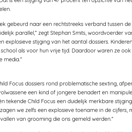
 Dat is een stijging van 47 procent ten opzichte van he
len.
oek gebeurd naar een rechtstreeks verband tussen de
idelijk parallel,” zegt Stephan Smits, woordvoerder v
n explosieve stijging van het aantal dossiers. Kindere
school als voor hun vrije tijd. Daardoor waren ze ook
le media.”
ld Focus dossiers rond problematische sexting, afper
volwassene een kind of jongere benadert en manipule
eën tekende Child Focus een duidelijk merkbare stijging
agen we zelfs een explosieve toename in de cijfers,
evallen van grooming die ons gemeld werden.”