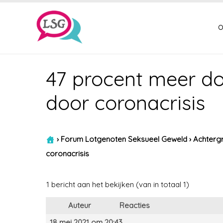
o
47 procent meer dos
door coronacrisis
›
Forum Lotgenoten Seksueel Geweld
›
Achtergr
coronacrisis
1 bericht aan het bekijken (van in totaal 1)
Auteur
Reacties
18 mei 2021 om 20:43