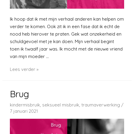
Ik hoop dat ik met mijn verhaal anderen kan helpen om
verder te komen. Ook zit ik in een fase dat ik echt de
nood heb hierover te praten. Gek wat onzekerheid en
schuldgevoel met je kan doen. Mijn verhaal begint
toen ik twaalf jaar was. Ik mocht met de nieuwe vriend
van mijn moeder …
Twintig
Lees verder »
jaar
geleden
Brug
maar
nu
kindermisbruik
,
seksueel misbruik
,
traumaverwerking
/
pas
7 januari 2021
verwerken