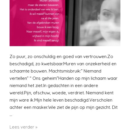
Zo puur, zo onschuldig en goed van vertrouwen.Zo
beschadigd, zo kwetsbaar.Muren van onzekerheid en
schaamte bouwen. Machtsmisbruik:” Niemand
vertellen” “ Ons geheim”Handen op mijn lichaam waar
niemand het ziet.In gedachten in een andere
wereld.Pijn, afschuw, woede, verdriet. Niemand kent
mijn ware ik.Mijn hele leven beschadigd.Verscholen
achter een masker.Wie ziet de pijn op mijn gezicht. Dit
…
Brug
Lees verder »