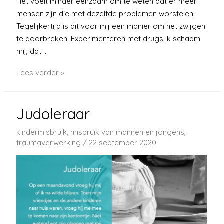
Het voelt minder eenzaam om te weten dat er meer
mensen zijn die met dezelfde problemen worstelen.
Tegelijkertijd is dit voor mij een manier om het zwijgen
te doorbreken. Experimenteren met drugs Ik schaam
mij, dat …
Vijftien
Lees verder »
jaar
Judoleraar
kindermisbruik
,
misbruik van mannen en jongens
,
traumaverwerking
/
22 september 2020