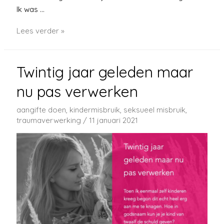
Ik was …
Misbruikt
Lees verder »
door
vader
Twintig jaar geleden maar
nu pas verwerken
aangifte doen
,
kindermisbruik
,
seksueel misbruik
,
traumaverwerking
/
11 januari 2021