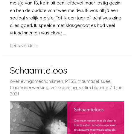
meisje van 18, kom uit een liefdevol maar lastig gezin
en ben de oudste van twee meiden. Ik was altijd een
sociaal vrolijk meisje. Tot ik een jaar of acht was ging
alles goed. Ik speelde met klasgenootjes had veel
vriendinnen en was close …
Dank
Lees verder »
je
wel
Schaamteloos
overlevingsmechanismen
,
PTSS
,
traumaseksueel
,
traumaverwerking
,
verkrachting
,
victim blaming
/
1 juni
2021