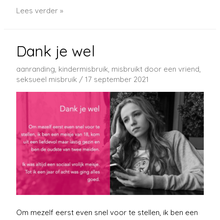
Ik
Lees verder »
werd
niet
Dank je wel
geloofd
aanranding
,
kindermisbruik
,
misbruikt door een vriend
,
seksueel misbruik
/
17 september 2021
Om mezelf eerst even snel voor te stellen, ik ben een