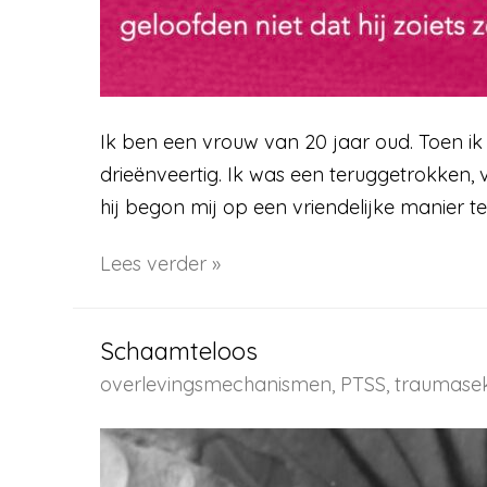
Ik ben een vrouw van 20 jaar oud. Toen ik
drieënveertig. Ik was een teruggetrokken, 
hij begon mij op een vriendelijke manier t
Ik
Lees verder »
werd
niet
Schaamteloos
geloofd
overlevingsmechanismen
,
PTSS
,
traumasek