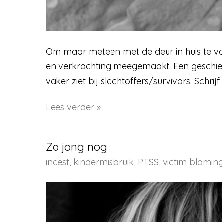
Om maar meteen met de deur in huis te vall
en verkrachting meegemaakt. Een geschiede
vaker ziet bij slachtoffers/survivors. Schrij
Schaamteloos
Lees verder »
Zo jong nog
incest
,
kindermisbruik
,
PTSS
,
victim blamin