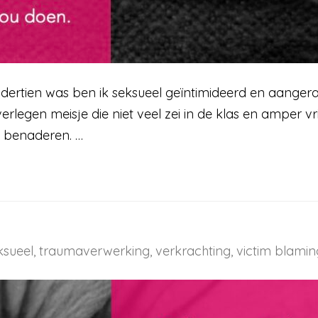
 dertien was ben ik seksueel geïntimideerd en aangera
verlegen meisje die niet veel zei in de klas en amper v
e benaderen. …
sueel
,
traumaverwerking
,
verkrachting
,
victim blamin