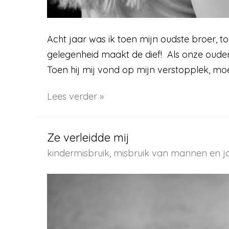
Acht jaar was ik toen mijn oudste broer, 
gelegenheid maakt de dief! Als onze ouder
Toen hij mij vond op mijn verstopplek, mo
Zo
Lees verder »
jong
nog
Ze verleidde mij
kindermisbruik
,
misbruik van mannen en j