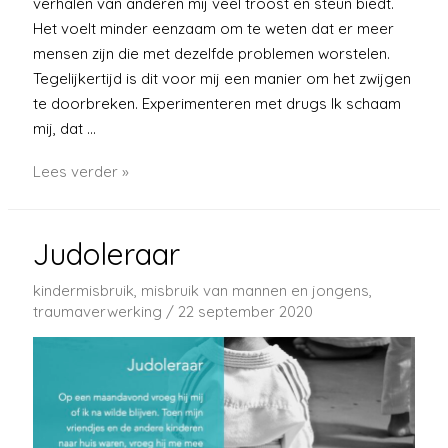
verhalen van anderen mij veel troost en steun biedt.
Het voelt minder eenzaam om te weten dat er meer
mensen zijn die met dezelfde problemen worstelen.
Tegelijkertijd is dit voor mij een manier om het zwijgen
te doorbreken. Experimenteren met drugs Ik schaam
mij, dat …
Vijftien
Lees verder »
jaar
Judoleraar
kindermisbruik
,
misbruik van mannen en jongens
,
traumaverwerking
/
22 september 2020