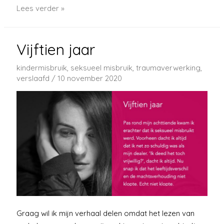
Brug
Lees verder »
Vijftien jaar
kindermisbruik
,
seksueel misbruik
,
traumaverwerking
,
verslaafd
/
10 november 2020
Graag wil ik mijn verhaal delen omdat het lezen van