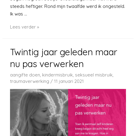
steeds heftiger. Rond mijn twaalfde werd ik ongesteld.
Ik was …
Misbruikt
Lees verder »
door
vader
Twintig jaar geleden maar
nu pas verwerken
aangifte doen
,
kindermisbruik
,
seksueel misbruik
,
traumaverwerking
/
11 januari 2021