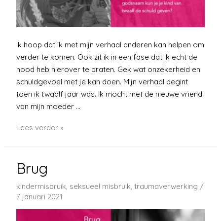
Ik hoop dat ik met mijn verhaal anderen kan helpen om
verder te komen. Ook zit ik in een fase dat ik echt de
nood heb hierover te praten. Gek wat onzekerheid en
schuldgevoel met je kan doen. Mijn verhaal begint
toen ik twaalf jaar was. Ik mocht met de nieuwe vriend
van mijn moeder …
Twintig
Lees verder »
jaar
geleden
Brug
maar
nu
kindermisbruik
,
seksueel misbruik
,
traumaverwerking
/
pas
7 januari 2021
verwerken