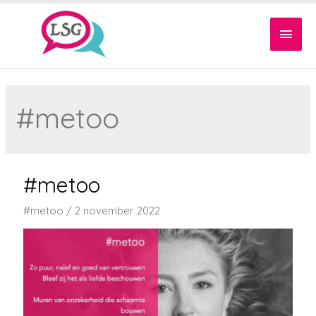
Hoof
#metoo
#metoo
#metoo
/
2 november 2022