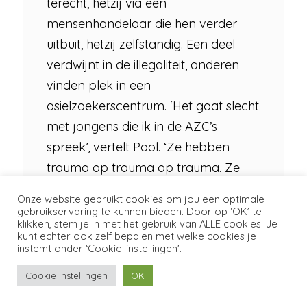
terecht, hetzij via een
mensenhandelaar die hen verder
uitbuit, hetzij zelfstandig. Een deel
verdwijnt in de illegaliteit, anderen
vinden plek in een
asielzoekerscentrum. ‘Het gaat slecht
met jongens die ik in de AZC’s
spreek’, vertelt Pool. ‘Ze hebben
trauma op trauma op trauma. Ze
slapen niet, zijn schrikachtig, hebben
Onze website gebruikt cookies om jou een optimale
last van herbelevingen en medische
gebruikservaring te kunnen bieden. Door op ‘OK’ te
klikken, stem je in met het gebruik van ALLE cookies. Je
klachten als gevolg van de
kunt echter ook zelf bepalen met welke cookies je
instemt onder ‘Cookie-instellingen'.
martelingen en het misbruik. Daar
komt bij dat ze helemaal niemand
Cookie instellingen
OK
vertrouwen, ook hulpverleners niet,