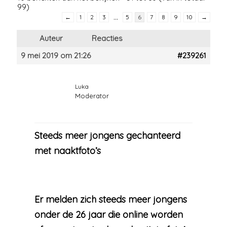
99)
…
←
1
2
3
5
6
7
8
9
10
→
Auteur
Reacties
9 mei 2019 om 21:26
#239261
Luka
Moderator
Steeds meer jongens gechanteerd
met naaktfoto’s
Er melden zich steeds meer jongens
onder de 26 jaar die online worden