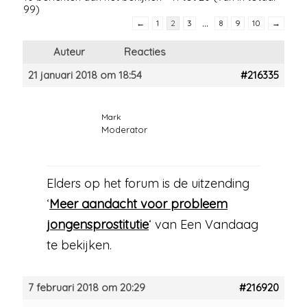
99)
…
←
1
2
3
8
9
10
→
Auteur
Reacties
21 januari 2018 om 18:54
#216335
Mark
Moderator
Elders op het forum is de uitzending
‘
Meer aandacht voor probleem
jongensprostitutie
‘ van Een Vandaag
te bekijken.
7 februari 2018 om 20:29
#216920