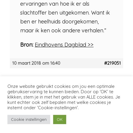
ervaringen van hoe ik er als
slachtoffer ben uitgekomen. Want ik
ben er heelhuids doorgekomen,
maar ik ken ook andere verhalen.”
Bron:
Eindhovens Dagblad >>
10 maart 2018 om 16:40
#219051
Mark
Onze website gebruikt cookies om jou een optimale
Moderator
gebruikservaring te kunnen bieden. Door op ‘OK’ te
klikken, stem je in met het gebruik van ALLE cookies. Je
kunt echter ook zelf bepalen met welke cookies je
instemt onder ‘Cookie-instellingen'.
Wim Deetman en de schijn van
partijdigheid
Cookie instellingen
OK
Artikel uit het NRC d.d. 20 maart 2012