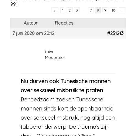
99)
…
←
1
2
3
7
8
9
10
→
Auteur
Reacties
7 juni 2020 om 20:12
#251213
Luka
Moderator
Nu durven ook Tunesische mannen
over seksueel misbruik te praten
Behoedzaam zoeken Tunesische
mannen sinds kort de openbaarheid
over seksueel misbruik, nog altijd een
taboe-onderwerp. De trauma’s zijn
diep.
„Die schaamte is killing.”