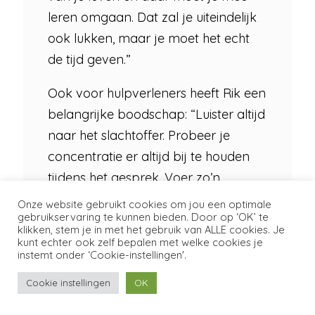
leren omgaan. Dat zal je uiteindelijk
ook lukken, maar je moet het echt
de tijd geven.”
Ook voor hulpverleners heeft Rik een
belangrijke boodschap: “Luister altijd
naar het slachtoffer. Probeer je
concentratie er altijd bij te houden
tijdens het gesprek. Voer zo’n
gesprek ook in alle rust en kalmte.
Onze website gebruikt cookies om jou een optimale
gebruikservaring te kunnen bieden. Door op ‘OK’ te
Zorg ervoor dat het slachtoffer even
klikken, stem je in met het gebruik van ALLE cookies. Je
niet aan die nare situatie hoeft te
kunt echter ook zelf bepalen met welke cookies je
instemt onder ‘Cookie-instellingen'.
denken, ga een balletje trappen of
wandelen. Daarnaast kan je nooit
Cookie instellingen
OK
vaak genoeg vragen hoe het met