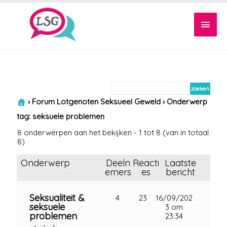
Hoof
›
Forum Lotgenoten Seksueel Geweld
›
Onderwerp
tag: seksuele problemen
8 onderwerpen aan het bekijken - 1 tot 8 (van in totaal
8)
Onderwerp
Deeln
Reacti
Laatste
emers
es
bericht
Seksualiteit &
4
23
16/09/202
seksuele
3 om
problemen
23:34
1
2
3