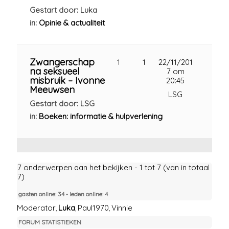
Gestart door: Luka
in:
Opinie & actualiteit
Zwangerschap
1
1
22/11/201
na seksueel
7 om
misbruik – Ivonne
20:45
Meeuwsen
LSG
Gestart door: LSG
in:
Boeken: informatie & hulpverlening
7 onderwerpen aan het bekijken - 1 tot 7 (van in totaal
7)
gasten online: 34 ▪︎ leden online: 4
Moderator
Luka
Paul1970
Vinnie
,
,
,
FORUM STATISTIEKEN