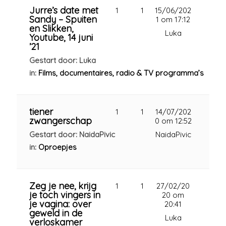
Jurre’s date met
1
1
15/06/202
Sandy – Spuiten
1 om 17:12
en Slikken,
Luka
Youtube, 14 juni
’21
Gestart door: Luka
in:
Films, documentaires, radio & TV programma’s
tiener
1
1
14/07/202
zwangerschap
0 om 12:52
Gestart door: NaidaPivic
NaidaPivic
in:
Oproepjes
Zeg je nee, krijg
1
1
27/02/20
je toch vingers in
20 om
je vagina: over
20:41
geweld in de
Luka
verloskamer