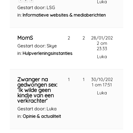
Luka
Gestart door: LSG
in:
Informatieve websites & mediaberichten
MomS
2
2
28/01/202
2 om
Gestart door: Skye
23:33
in:
Hulpverleningsinstanties
Luka
Zwanger na
1
1
30/10/202
gedwongen sex:
1 om 17:51
‘Ik wilde geen
Luka
kindje van een
verkrachter’
Gestart door: Luka
in:
Opinie & actualiteit