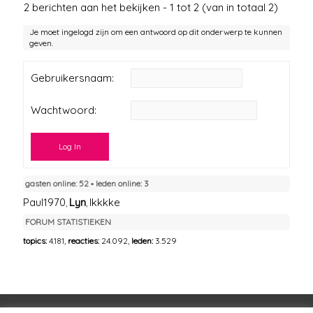
2 berichten aan het bekijken - 1 tot 2 (van in totaal 2)
Je moet ingelogd zijn om een antwoord op dit onderwerp te kunnen
geven.
Gebruikersnaam:
Wachtwoord:
Log In
gasten online: 52 ▪︎ leden online: 3
Paul1970
Lyn
Ikkkke
,
,
FORUM STATISTIEKEN
topics:
4.181,
reacties:
24.092,
leden:
3.529