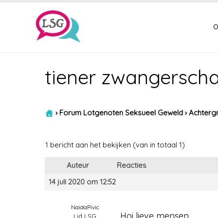
o
tiener zwangersch
›
Forum Lotgenoten Seksueel Geweld
›
Achtergr
1 bericht aan het bekijken (van in totaal 1)
Auteur
Reacties
14 juli 2020 om 12:52
NaidaPivic
Hoi lieve mensen.
Lid LSG