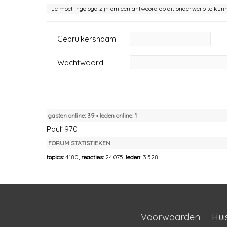
Je moet ingelogd zijn om een antwoord op dit onderwerp te kun
Gebruikersnaam:
Wachtwoord:
gasten online: 39 ▪︎ leden online: 1
Paul1970
FORUM STATISTIEKEN
topics:
4.180,
reacties:
24.075,
leden:
3.528
Voorwaarden
Hui