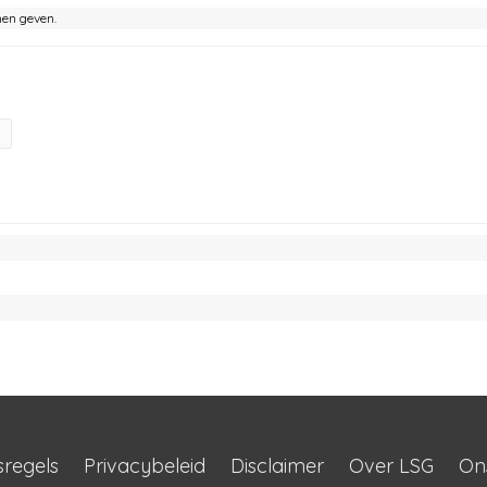
nen geven.
sregels
Privacybeleid
Disclaimer
Over LSG
On