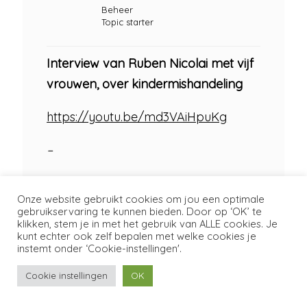
Beheer
Topic starter
Interview van Ruben Nicolai met vijf
vrouwen, over kindermishandeling
https://youtu.be/md3VAiHpuKg
–
Bekijk deze video op Youtube
Onze website gebruikt cookies om jou een optimale
gebruikservaring te kunnen bieden. Door op ‘OK’ te
klikken, stem je in met het gebruik van ALLE cookies. Je
7 augustus 2018 om 20:44
#225734
kunt echter ook zelf bepalen met welke cookies je
instemt onder ‘Cookie-instellingen'.
Luka
Cookie instellingen
OK
Moderator