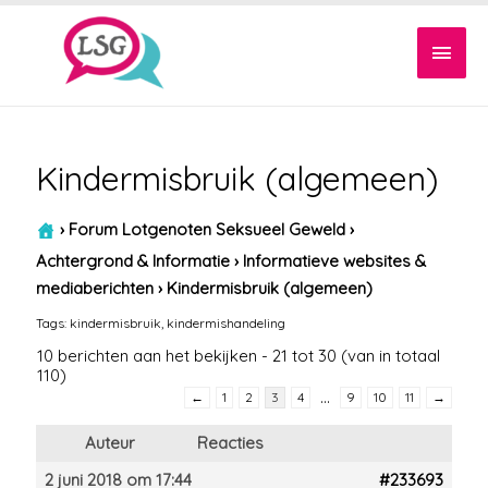
Hoof
Kindermisbruik (algemeen)
›
Forum Lotgenoten Seksueel Geweld
›
Achtergrond & Informatie
›
Informatieve websites &
mediaberichten
›
Kindermisbruik (algemeen)
Tags:
kindermisbruik
,
kindermishandeling
10 berichten aan het bekijken - 21 tot 30 (van in totaal
110)
…
←
1
2
3
4
9
10
11
→
Auteur
Reacties
2 juni 2018 om 17:44
#233693