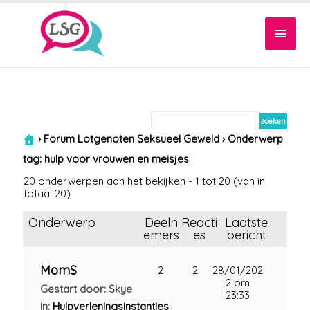
Hoof
›
Forum Lotgenoten Seksueel Geweld
›
Onderwerp
tag: hulp voor vrouwen en meisjes
20 onderwerpen aan het bekijken - 1 tot 20 (van in
totaal 20)
Onderwerp
Deeln
Reacti
Laatste
emers
es
bericht
MomS
2
2
28/01/202
2 om
Gestart door: Skye
23:33
in:
Hulpverleningsinstanties