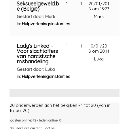
Seksueelgeweld.b
1
1
20/01/201
e (België)
8 om 15:23
Gestart door: Mark
Mark
in:
Hulpverleningsinstanties
Lady’s Linked –
1
1
10/01/201
Voor slachtoffers
8 om 20:11
van narcistische
Luka
mishandeling
Gestart door: Luka
in:
Hulpverleningsinstanties
20 onderwerpen aan het bekijken - 1 tot 20 (van in
totaal 20)
gasten online: 42 ▪︎ leden online: 0
No users are currently active