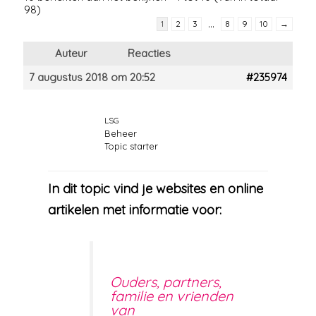
98)
…
1
2
3
8
9
10
→
Auteur
Reacties
7 augustus 2018 om 20:52
#235974
LSG
Beheer
Topic starter
In dit topic vind je websites en online
artikelen met informatie voor:
Ouders, partners,
familie en vrienden
van