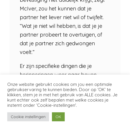
McIver, zou het kunnen dat je
partner het liever niet wil of twijfelt.
“Wat je niet wil hebben, is dat je je
partner probeert te overtuigen, of
dat je partner zich gedwongen
voelt.”
Er zijn specifieke dingen die je
herinneringen weer naar boven
kunnen halen. Toen mijn man en ik
Onze website gebruikt cookies om jou een optimale
gebruikservaring te kunnen bieden. Door op ‘OK’ te
nog aan het daten waren, dronk hij
klikken, stem je in met het gebruik van ALLE cookies. Je
kunt echter ook zelf bepalen met welke cookies je
weleens een biertje met vrienden.
instemt onder ‘Cookie-instellingen'.
Zelf drink ik niet, deels omdat ik
Cookie instellingen
OK
verkracht ben. Op de nacht dat het
gebeurde had ik één drankje op.