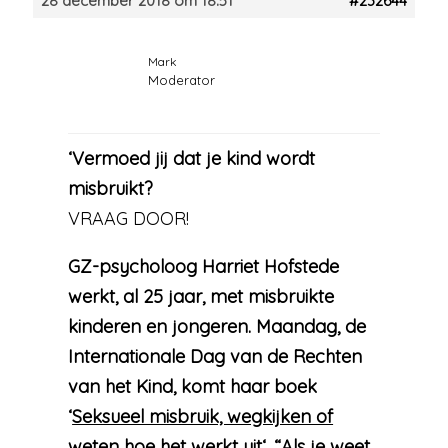
28 december 2018 om 18:51
#232644
Mark
Moderator
‘Vermoed jij dat je kind wordt
misbruikt?
VRAAG DOOR!
GZ-psycholoog Harriet Hofstede
werkt, al 25 jaar, met misbruikte
kinderen en jongeren. Maandag, de
Internationale Dag van de Rechten
van het Kind, komt haar boek
‘
Seksueel misbruik, wegkijken of
weten hoe het werkt uit
‘. “Als je weet