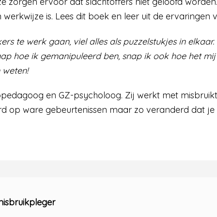
f ze zorgen ervoor dat slachtoffers niet geloofd worde
werkwijze is. Lees dit boek en leer uit de ervaringen
ers te werk gaan, viel alles als puzzelstukjes in elkaar
snap hoe ik gemanipuleerd ben, snap ik ook hoe het mij
 weten!
hopedagoog en GZ-psycholoog. Zij werkt met misbruik
erd op ware gebeurtenissen maar zo veranderd dat je
isbruikpleger