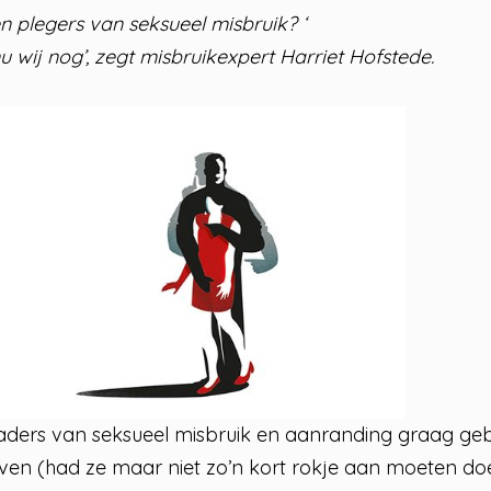
n plegers van seksueel misbruik? ‘
u wij nog’, zegt misbruikexpert Harriet Hofstede.
aders van seksueel misbruik en aanranding graag gebru
even (had ze maar niet zo’n kort rokje aan moeten do