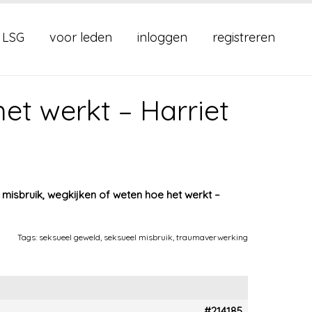
 LSG
voor leden
inloggen
registreren
et werkt – Harriet
 misbruik, wegkijken of weten hoe het werkt –
Tags:
seksueel geweld
,
seksueel misbruik
,
traumaverwerking
#214185