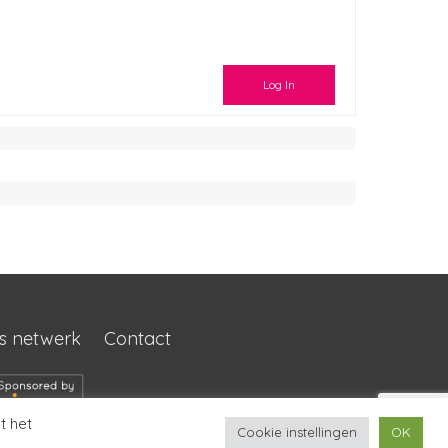
Log In
s netwerk
Contact
t het
Cookie instellingen
OK