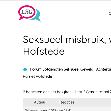
o
Seksueel misbruik, 
Hofstede
›
Forum Lotgenoten Seksueel Geweld
›
Achtergr
Harriet Hofstede
2 berichten aan het bekijken - 1 tot 2 (van in totaal 
Auteur
Reacties
24 november 2017 om 17:41