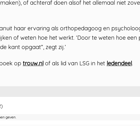
aken), of achteraf doen alsof het allemaal niet zovee
vanuit haar ervaring als orthopedagoog en psycholoo
ijken of weten hoe het werkt. ‘Door te weten hoe een 
e kant opgaat”, zegt zij.’
t boek op
trouw.nl
of als lid van LSG in het
ledendeel
.
2)
nen geven.