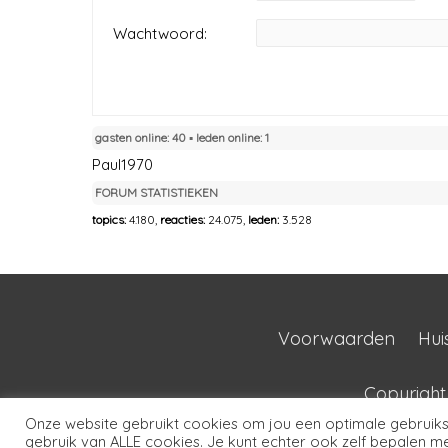
Wachtwoord:
gasten online: 40 ▪︎ leden online: 1
Paul1970
FORUM STATISTIEKEN
topics:
4.180,
reacties:
24.075,
leden:
3.528
Voorwaarden
Hui
Copyrigh
Onze website gebruikt cookies om jou een optimale gebruikse
gebruik van ALLE cookies. Je kunt echter ook zelf bepalen met