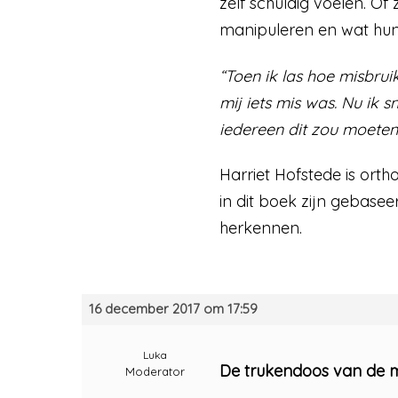
zélf schuldig voelen. O
manipuleren en wat hun 
“Toen ik las hoe misbruik
mij iets mis was. Nu ik 
iedereen dit zou moeten
Harriet Hofstede is ort
in dit boek zijn gebase
herkennen.
16 december 2017 om 17:59
Luka
De trukendoos van de m
Moderator