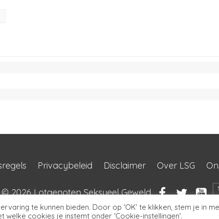
sregels
Privacybeleid
Disclaimer
Over LSG
On
t © 2026
Lotgenoten Seksueel Geweld
rvaring te kunnen bieden. Door op ‘OK’ te klikken, stem je in me
 welke cookies je instemt onder ‘Cookie-instellingen'.