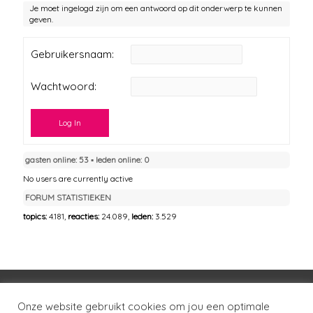
Je moet ingelogd zijn om een antwoord op dit onderwerp te kunnen
geven.
Gebruikersnaam:
Wachtwoord:
Log In
gasten online: 53 ▪︎ leden online: 0
No users are currently active
FORUM STATISTIEKEN
topics:
4.181,
reacties:
24.089,
leden:
3.529
Voorwaarden
Huisregels
Privacybeleid
Onze website gebruikt cookies om jou een optimale