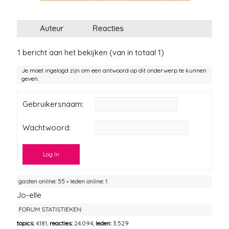
Auteur
Reacties
1 bericht aan het bekijken (van in totaal 1)
Je moet ingelogd zijn om een antwoord op dit onderwerp te kunnen
geven.
Gebruikersnaam:
Wachtwoord:
Log In
gasten online: 55 ▪︎ leden online: 1
Jo-elle
FORUM STATISTIEKEN
topics:
4.181,
reacties:
24.094,
leden:
3.529