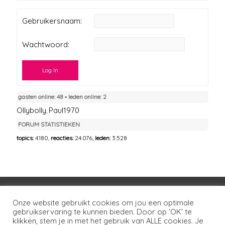
Gebruikersnaam:
Wachtwoord:
Log In
gasten online: 48 ▪︎ leden online: 2
Ollybolly
Paul1970
,
FORUM STATISTIEKEN
topics:
4.180,
reacties:
24.076,
leden:
3.528
Voorwaarden
Huisregels
Privacybeleid
Onze website gebruikt cookies om jou een optimale
gebruikservaring te kunnen bieden. Door op ‘OK’ te
Disclaimer
Over LSG
Ons netwerk
Contact
klikken, stem je in met het gebruik van ALLE cookies. Je