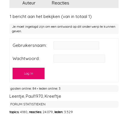
Auteur
Reacties
1 bericht aan het bekijken (van in totaal 1)
Je moet ingelogd zijn om een antwoord op dit onderwerp te kunnen
geven.
Gebruikersnaam:
Wachtwoord:
Log In
gasten online: 84 ▪︎ leden online: 3
Leentje
Paul1970
Kreeftje
,
,
FORUM STATISTIEKEN
topics:
4.180,
reacties:
24.079,
leden:
3.529